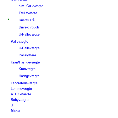
alm. Gulvvægte
Tællevægte
Rustfri stål
Drive-through
U-Pallevægte
Pallevægte
U-Pallevægte
Palleløftere
Kran/Hængevægte
Kranvægte
Hængevægte
Laboratorievægte
Lommevægte
ATEX-Vægte
Babyvægte
Menu