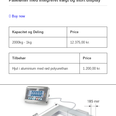
Palleløfter med integreret vægt og stort display
Buy now
Kapacitet og Deling
Price
2000kg - 1kg
12.375,00
kr.
Tilbehør
Price
Hjul i aluminium med rød polyurethan
1.200,00
kr.