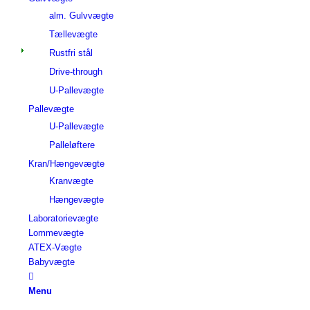
alm. Gulvvægte
Tællevægte
Rustfri stål
Drive-through
U-Pallevægte
Pallevægte
U-Pallevægte
Palleløftere
Kran/Hængevægte
Kranvægte
Hængevægte
Laboratorievægte
Lommevægte
ATEX-Vægte
Babyvægte
Menu