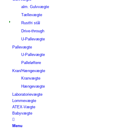
alm. Gulvvægte
Tællevægte
Rustfri stål
Drive-through
U-Pallevægte
Pallevægte
U-Pallevægte
Palleløftere
Kran/Hængevægte
Kranvægte
Hængevægte
Laboratorievægte
Lommevægte
ATEX-Vægte
Babyvægte
Menu