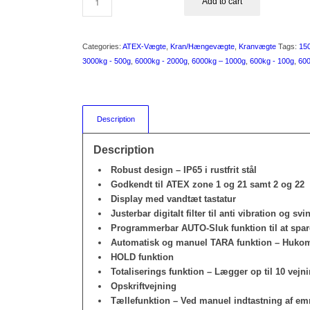
Add to cart
Categories:
ATEX-Vægte
,
Kran/Hængevægte
,
Kranvægte
Tags:
15
3000kg - 500g
,
6000kg - 2000g
,
6000kg – 1000g
,
600kg - 100g
,
600
Description
Description
Robust design – IP65 i rustfrit stål
Godkendt til ATEX zone 1 og 21 samt 2 og 22
Display med vandtæt tastatur
Justerbar digitalt filter til anti vibration og sv
Programmerbar AUTO-Sluk funktion til at spare
Automatisk og manuel TARA funktion – Hukomme
HOLD funktion
Totaliserings funktion – Lægger op til 10 ve
Opskriftvejning
Tællefunktion – Ved manuel indtastning af e