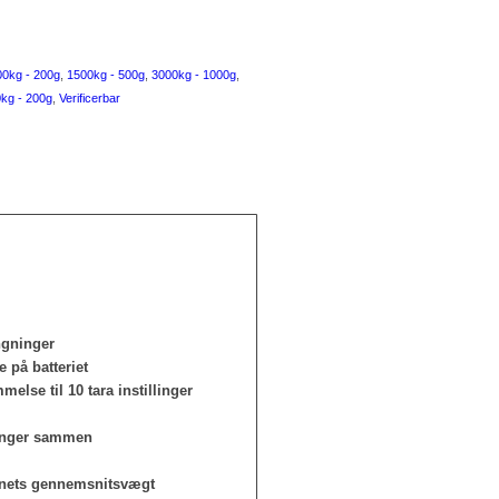
00kg - 200g
,
1500kg - 500g
,
3000kg - 1000g
,
kg - 200g
,
Verificerbar
ingninger
 på batteriet
lse til 10 tara instillinger
jninger sammen
mnets gennemsnitsvægt