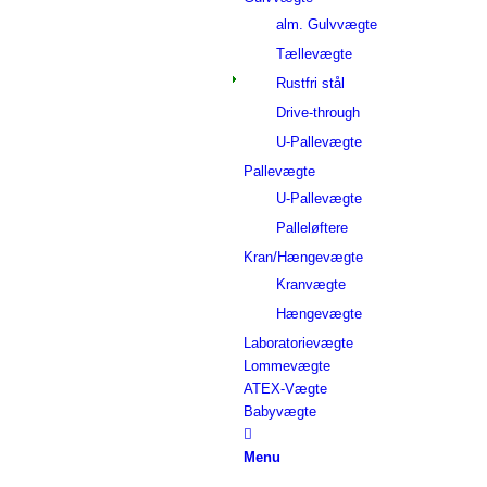
alm. Gulvvægte
Tællevægte
Rustfri stål
Drive-through
U-Pallevægte
Pallevægte
U-Pallevægte
Palleløftere
Kran/Hængevægte
Kranvægte
Hængevægte
Laboratorievægte
Lommevægte
ATEX-Vægte
Babyvægte
Menu