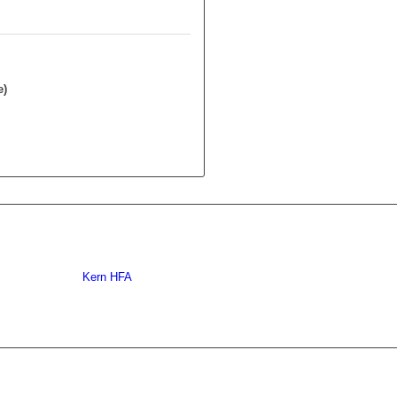
r
e)
Kern HFA